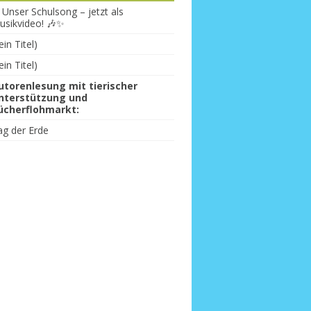
 Unser Schulsong – jetzt als
usikvideo! 🎶✨
ein Titel)
ein Titel)
utorenlesung mit tierischer
nterstützung und
ücherflohmarkt:
ag der Erde