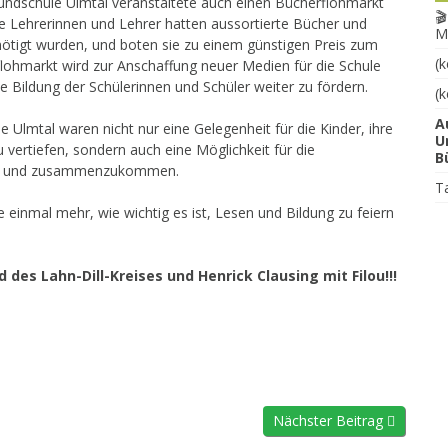
rundschule Ulmtal veranstaltete auch einen Bücherflohmarkt
🎬
e Lehrerinnen und Lehrer hatten aussortierte Bücher und
M
ötigt wurden, und boten sie zu einem günstigen Preis zum
(k
lohmarkt wird zur Anschaffung neuer Medien für die Schule
 Bildung der Schülerinnen und Schüler weiter zu fördern.
(k
A
 Ulmtal waren nicht nur eine Gelegenheit für die Kinder, ihre
U
 vertiefen, sondern auch eine Möglichkeit für die
B
ren und zusammenzukommen.
T
e einmal mehr, wie wichtig es ist, Lesen und Bildung zu feiern
es Lahn-Dill-Kreises und Henrick Clausing mit Filou!!!
Nächster Beitrag