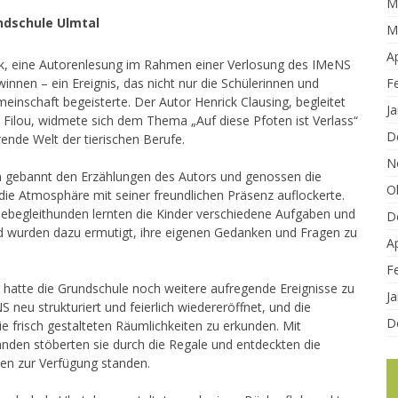
M
undschule Ulmtal
M
Ap
ck, eine Autorenlesung im Rahmen einer Verlosung des IMeNS
innen – ein Ereignis, das nicht nur die Schülerinnen und
F
inschaft begeisterte. Der Autor Henrick Clausing, begleitet
J
 Filou, widmete sich dem Thema „Auf diese Pfoten ist Verlass“
D
erende Welt der tierischen Berufe.
N
en gebannt den Erzählungen des Autors und genossen die
O
die Atmosphäre mit seiner freundlichen Präsenz auflockerte.
ebegleithunden lernten die Kinder verschiedene Aufgaben und
D
 wurden dazu ermutigt, ihre eigenen Gedanken und Fragen zu
Ap
F
 hatte die Grundschule noch weitere aufregende Ereignisse zu
J
neu strukturiert und feierlich wiedereröffnet, und die
D
 die frisch gestalteten Räumlichkeiten zu erkunden. Mit
nden stöberten sie durch die Regale und entdeckten die
nen zur Verfügung standen.