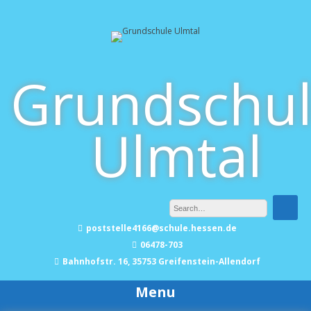
Skip
to
content
Grundschu
Ulmtal
poststelle4166@schule.hessen.de
06478-703
Bahnhofstr. 16, 35753 Greifenstein-Allendorf
Menu