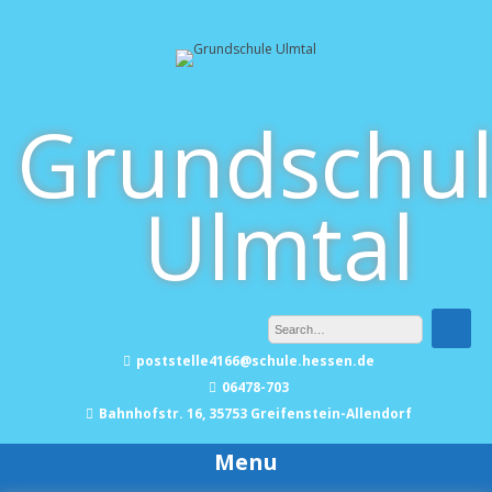
Skip
to
content
Grundschu
Ulmtal
poststelle4166@schule.hessen.de
06478-703
Bahnhofstr. 16, 35753 Greifenstein-Allendorf
Menu