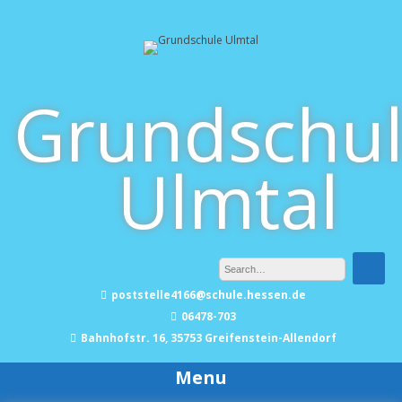
Skip
to
content
Grundschu
Ulmtal
poststelle4166@schule.hessen.de
06478-703
Bahnhofstr. 16, 35753 Greifenstein-Allendorf
Menu