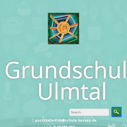
Skip
to
content
Grundschu
Ulmtal
poststelle4166@schule.hessen.de